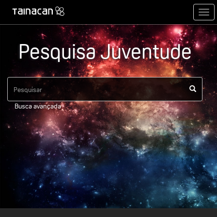
Pesquisa Juventude
Busca avançada