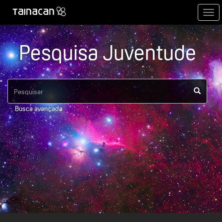
Pesquisa Juventude
Busca avançada