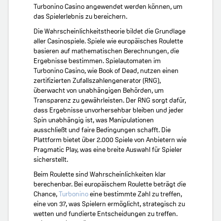
Turbonino Casino angewendet werden können, um
das Spielerlebnis zu bereichern.
Die Wahrscheinlichkeitstheorie bildet die Grundlage
aller Casinospiele. Spiele wie europäisches Roulette
basieren auf mathematischen Berechnungen, die
Ergebnisse bestimmen. Spielautomaten im
Turbonino Casino, wie Book of Dead, nutzen einen
zertifizierten Zufallszahlengenerator (RNG),
überwacht von unabhängigen Behörden, um
Transparenz zu gewährleisten. Der RNG sorgt dafür,
dass Ergebnisse unvorhersehbar bleiben und jeder
Spin unabhängig ist, was Manipulationen
ausschließt und faire Bedingungen schafft. Die
Plattform bietet über 2.000 Spiele von Anbietern wie
Pragmatic Play, was eine breite Auswahl für Spieler
sicherstellt.
Beim Roulette sind Wahrscheinlichkeiten klar
berechenbar. Bei europäischem Roulette beträgt die
Chance,
Turbonino
eine bestimmte Zahl zu treffen,
eine von 37, was Spielern ermöglicht, strategisch zu
wetten und fundierte Entscheidungen zu treffen.