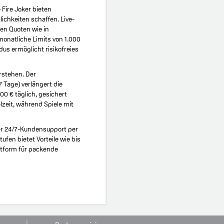
 Fire Joker bieten
ichkeiten schaffen. Live-
hen Quoten wie in
monatliche Limits von 1.000
s ermöglicht risikofreies
rstehen. Der
 Tage) verlängert die
0 € täglich, gesichert
zeit, während Spiele mit
er 24/7-Kundensupport per
fen bietet Vorteile wie bis
attform für packende