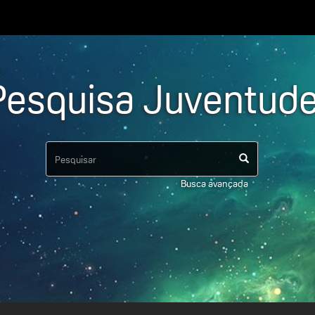
Pesquisa Juventud
Busca avançada