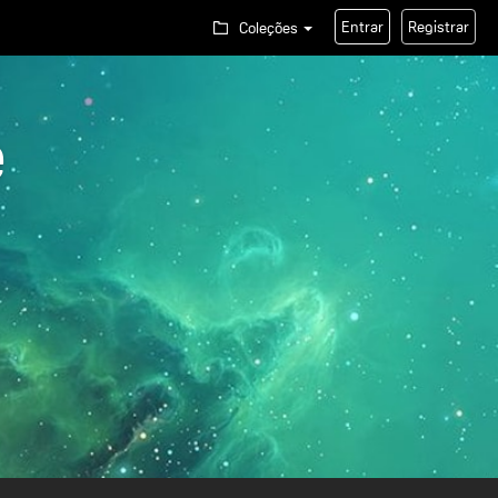
Entrar
Registrar
Coleções
e